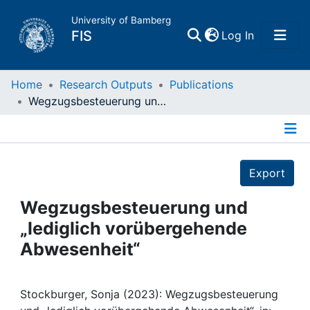
University of Bamberg
(current)
FIS
Log In
Home
Home
Research Outputs
Publications
Wegzugsbesteuerung und „lediglich vorübergehende Abwesenheit“
Publications
Details
Research Data
Export
Projects
Wegzugsbesteuerung und
„lediglich vorübergehende
People
Abwesenheit“
Institutions
Stockburger, Sonja (2023): Wegzugsbesteuerung