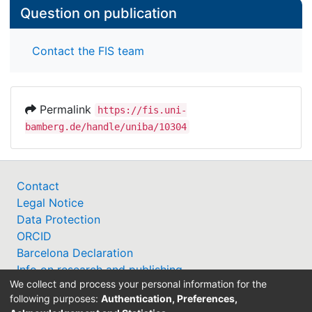
Question on publication
Contact the FIS team
Permalink
https://fis.uni-
bamberg.de/handle/uniba/10304
Contact
Legal Notice
Data Protection
ORCID
Barcelona Declaration
Info on research and publishing
We collect and process your personal information for the
Professor Catalogue
following purposes:
Authentication, Preferences,