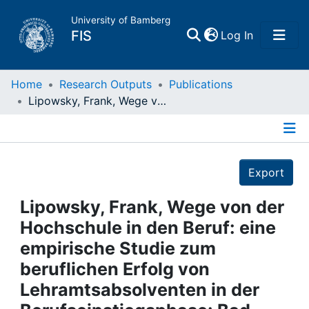
University of Bamberg
(current)
FIS
Log In
Home
Home
Research Outputs
Publications
Lipowsky, Frank, Wege von der Hochschule in den Beruf: eine empirische Studie zum beruflichen Erfolg von Lehramtsabsolventen in der Berufseinstiegsphase: Bad Heilbrunn/Obb., 2003
Publications
Details
Research Data
Export
Projects
Lipowsky, Frank, Wege von der
Hochschule in den Beruf: eine
People
empirische Studie zum
beruflichen Erfolg von
Institutions
Lehramtsabsolventen in der