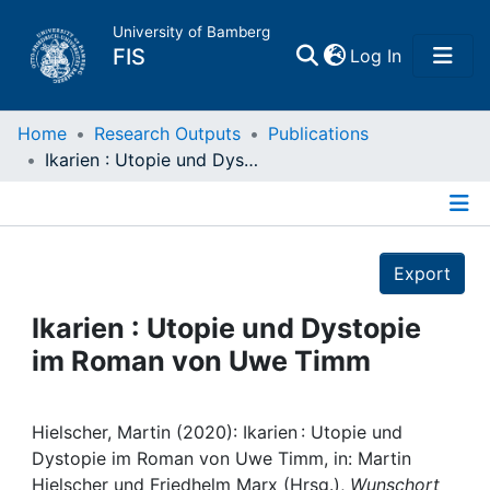
University of Bamberg
(current)
FIS
Log In
Home
Home
Research Outputs
Publications
Ikarien : Utopie und Dystopie im Roman von Uwe Timm
Publications
Details
Research Data
Export
Projects
Ikarien : Utopie und Dystopie
im Roman von Uwe Timm
People
Institutions
Hielscher, Martin (2020): Ikarien : Utopie und
Dystopie im Roman von Uwe Timm, in: Martin
Hielscher und Friedhelm Marx (Hrsg.),
Wunschort