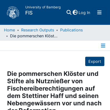
University of Bamberg
(current)
FIS
Log In
Home
Home
Research Outputs
Publications
Die pommerschen Klöster und Stifte als Nutznießer von Fischereiberechtigungen auf dem Stettiner Haff und seinen Nebengewässern vor und nach der Reformation
Publications
Details
Research Data
Export
Projects
Die pommerschen Klöster und
Stifte als Nutznießer von
People
Fischereiberechtigungen auf
dem Stettiner Haff und seinen
Institutions
Nebengewässern vor und nach