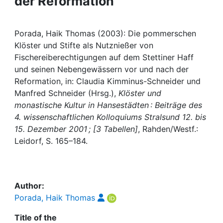
der Reformation
Awards
My FIS
Porada, Haik Thomas (2003): Die pommerschen
Klöster und Stifte als Nutznießer von
Help
Fischereiberechtigungen auf dem Stettiner Haff
und seinen Nebengewässern vor und nach der
Reformation, in: Claudia Kimminus-Schneider und
Manfred Schneider (Hrsg.),
Klöster und
monastische Kultur in Hansestädten : Beiträge des
4. wissenschaftlichen Kolloquiums Stralsund 12. bis
15. Dezember 2001 ; [3 Tabellen]
, Rahden/Westf.:
Leidorf, S. 165–184.
Author:
Porada, Haik Thomas
Title of the