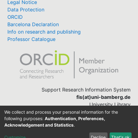
Legal Notice
Data Protection
ORCID
Barcelona Declaration
Info on research and publishing
Professor Catalogue
Support Research Information System
fis(at)uni-bamberg.de
University Library
(0951) 863-1568
We collect and process your personal information for the
following purposes:
Authentication, Preferences,
Acknowledgement and Statistics
.
Built with
DSpace-CRIS software
Customize
Decline
That's ok