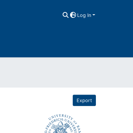
Log In
Export