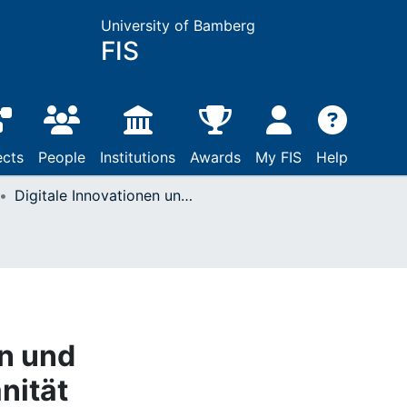
University of Bamberg
FIS
ects
People
Institutions
Awards
My FIS
Help
Digitale Innovationen und Technologiesouveränität
en und
nität