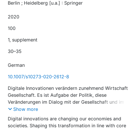
Berlin ; Heidelberg [u.a.] : Springer
2020
100
1, supplement
30–35
German
10.1007/s10273-020-2612-8
Digitale Innovationen verändern zunehmend Wirtschaft
Gesellschaft. Es ist Aufgabe der Politik, diese
Veränderungen im Dialog mit der Gesellschaft und im
Einklang mit unseren Werten zu gestalten.
Show more
Technologiesouveränität ist dafür eine wichtige
Digital innovations are changing our economies and
Voraussetzung. Dabei geht es nicht um die Abschottun
societies. Shaping this transformation in line with core