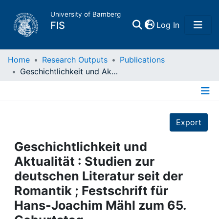
University of Bamberg
(current)
FIS
Log In
Home
Home
Research Outputs
Publications
Geschichtlichkeit und Aktualität : Studien zur deutschen Literatur seit der Romantik ; Festschrift für Hans-Joachim Mähl zum 65. Geburtstag
Publications
Details
Research Data
Export
Projects
Geschichtlichkeit und
Aktualität : Studien zur
People
deutschen Literatur seit der
Romantik ; Festschrift für
Institutions
Hans-Joachim Mähl zum 65.