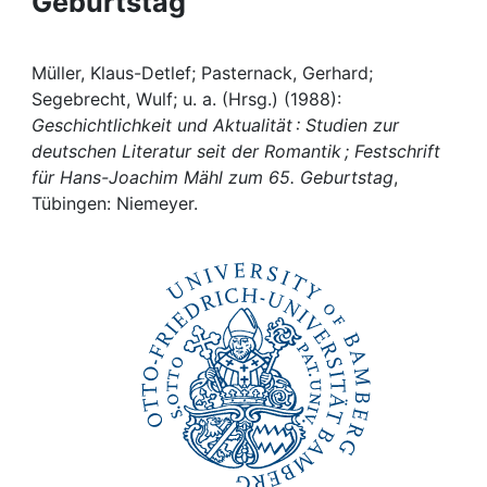
Geburtstag
Awards
My FIS
Müller, Klaus-Detlef; Pasternack, Gerhard;
Segebrecht, Wulf; u. a. (Hrsg.) (1988):
Help
Geschichtlichkeit und Aktualität : Studien zur
deutschen Literatur seit der Romantik ; Festschrift
für Hans-Joachim Mähl zum 65. Geburtstag
,
Tübingen: Niemeyer.