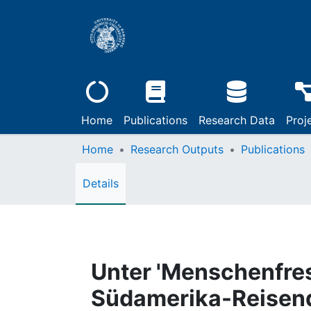
Home
Publications
Research Data
Proj
Home
Research Outputs
Publications
Details
Unter 'Menschenfress
Südamerika-Reisend