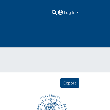
Log In
Export