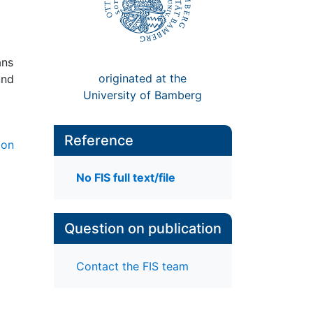
ans
originated at the
und
University of Bamberg
Reference
ion
No FIS full text/file
Question on publication
Contact the FIS team