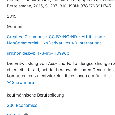
Bertelsmann, 2015, S. 297–310, ISBN: 9783763911745
2015
German
Creative Commons - CC BY-NC-ND - Attribution -
NonCommercial - NoDerivatives 4.0 International
urn:nbn:de:bvb:473-irb-110996x
Die Entwicklung von Aus- und Fortbildungsordnungen z
einerseits darauf, bei der heranwachsenden Generation
Kompetenzen zu entwickeln, die es ihnen ermöglicht, ih
Fähigkeiten erfolgreich auf dem Arbeitsmarkt einzuset
Show more
und ihnen „das Prinzip professioneller Autonomie zu
gewähren“ (Deutschmann 2008, S. 7). Andererseits soll
kaufmännische Berufsbildung
den in der Aus- und Fortbildung vermittelten
330 Economics
Qualifikationen die efziente Bewältigung der anfallende
Arbeit in den Unternehmen und Organisationen