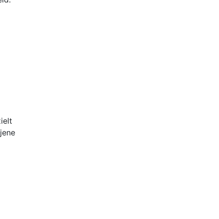
ielt
 jene
re
zen
 mit
n