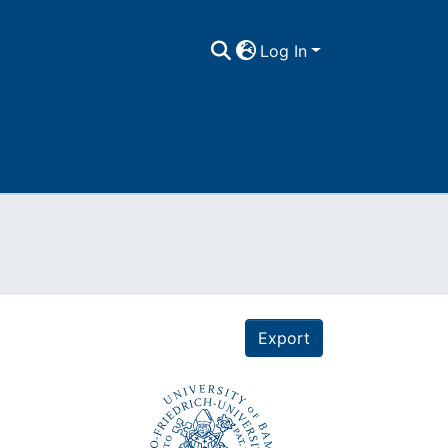
Log In
Export