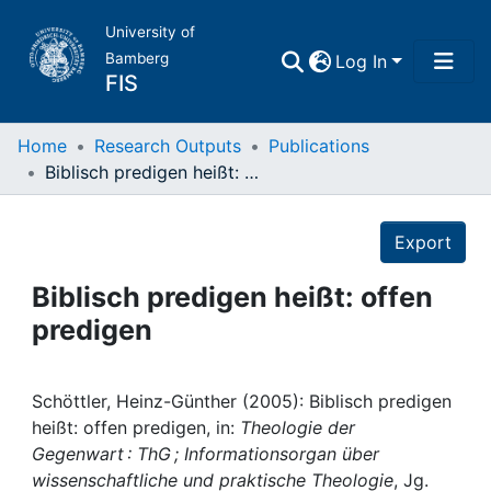
University of
Bamberg
Log In
FIS
Home
Home
Research Outputs
Publications
Biblisch predigen heißt: offen predigen
Publications
Details
Export
Research Data
Biblisch predigen heißt: offen
Projects
predigen
People
Schöttler, Heinz-Günther (2005): Biblisch predigen
heißt: offen predigen, in:
Theologie der
Institutions
Gegenwart : ThG ; Informationsorgan über
wissenschaftliche und praktische Theologie
, Jg.