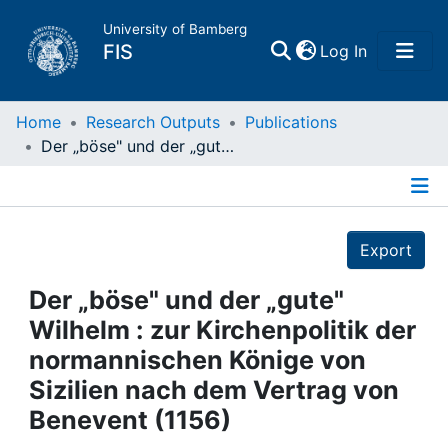
University of Bamberg
(current)
FIS
Log In
Home
Home
Research Outputs
Publications
Der „böse" und der „gute" Wilhelm : zur Kirchenpolitik der normannischen Könige von Sizilien nach dem Vertrag von Benevent (1156)
Publications
Details
Research Data
Export
Projects
Der „böse" und der „gute"
Wilhelm : zur Kirchenpolitik der
People
normannischen Könige von
Sizilien nach dem Vertrag von
Institutions
Benevent (1156)