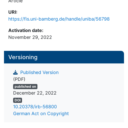
Article
Normannen gehören ins.Repertoire der Bildmotive
auf dem sizilianischen Carretto, und auch auf das
URI:
Ritterspiel der „opera dei pupi", in dem allerdings
https://fis.uni-bamberg.de/handle/uniba/56798
überwiegend Troubadourstoffe verarbeitet worden
sind, sei hingewiesen, ebenso auf manche der
Activation date:
volkstümlichen Erzählungen auf Sizilien.
November 29, 2022
Versioning
Published Version
(PDF)
published on
December 22, 2022
DOI
10.20378/irb-56800
German Act on Copyright