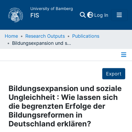
University of Bamberg
(current)
FIS
Log In
Home
Home
Research Outputs
Publications
Bildungsexpansion und soziale Ungleichheit : Wie lassen sich die begrenzten Erfolge der Bildungsreformen in Deutschland erklären?
Publications
Details
Research Data
Export
Projects
Bildungsexpansion und soziale
Ungleichheit : Wie lassen sich
People
die begrenzten Erfolge der
Bildungsreformen in
Institutions
Deutschland erklären?