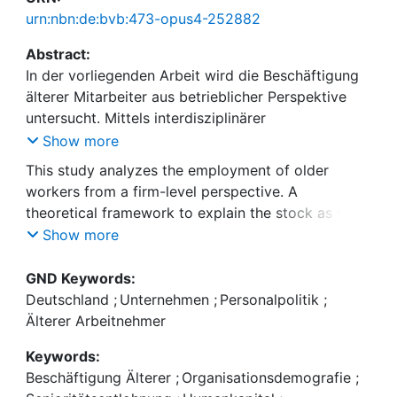
urn:nbn:de:bvb:473-opus4-252882
Abstract:
In der vorliegenden Arbeit wird die Beschäftigung
älterer Mitarbeiter aus betrieblicher Perspektive
untersucht. Mittels interdisziplinärer
Forschungsansätze wird ein theoretisches
Show more
Grundgerüst zur Erklärung des Bestandes sowie
This study analyzes the employment of older
der Ein- und Austritte älterer Mitarbeiter
workers from a firm-level perspective. A
theoretical framework to explain the stock as well
as entries and exits of older employees is
Show more
Anhand des Linked-Employer-Employee-
Datensatzes (LIAB) des Instituts für Arbeitsmarkt-
GND Keywords:
und Berufsforschung (IAB) wird gezeigt, dass die
Based on linked-employer-employee data (LIAB)
Deutschland
;
Unternehmen
;
Personalpolitik
;
zunehmende Beschäftigung Älterer maßgeblich
generated by the Institute for Employment
Älterer Arbeitnehmer
durch einen Rückgang der Freisetzungsintensität
Research (IAB), it is shown, that the increasing
bereits beschäftigter älterer Mitarbeiter entsteht.
Keywords:
employment of older workers in Germany is mainly
Die Ergebnisse legen nahe, dass der
Beschäftigung Älterer
;
Organisationsdemografie
;
driven by decreasing early displacement rates of
organisationsdemografische Hydra-Effekt