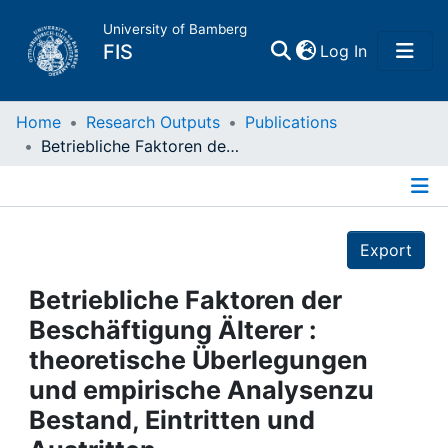
University of Bamberg
(current)
FIS
Log In
Home
Home
Research Outputs
Publications
Betriebliche Faktoren der Beschäftigung Älterer : theoretische Überlegungen und empirische Analysenzu Bestand, Eintritten und Austritten
Publications
Details
Research Data
Export
Projects
Betriebliche Faktoren der
Beschäftigung Älterer :
People
theoretische Überlegungen
und empirische Analysenzu
Institutions
Bestand, Eintritten und