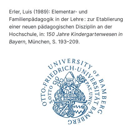
Awards
Erler, Luis (1989): Elementar- und
My FIS
Familienpädagogik in der Lehre : zur Etablierung
einer neuen pädagogischen Disziplin an der
Help
Hochschule, in:
150 Jahre Kindergartenwesen in
Bayern
, München, S. 193–209.