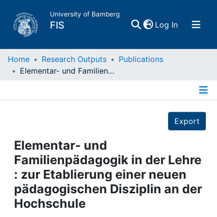
University of Bamberg
(current)
FIS
Log In
Home
Home
Research Outputs
Publications
Elementar- und Familienpädagogik in der Lehre : zur Etablierung einer neuen pädagogischen Disziplin an der Hochschule
Publications
Details
Research Data
Export
Projects
Elementar- und
Familienpädagogik in der Lehre
People
: zur Etablierung einer neuen
pädagogischen Disziplin an der
Institutions
Hochschule