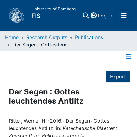
University of Bamberg
(current)
FIS
Log In
Home
Home
Research Outputs
Publications
Der Segen : Gottes leuchtendes Antlitz
Publications
Details
Research Data
Export
Projects
Der Segen : Gottes
leuchtendes Antlitz
People
Institutions
Ritter, Werner H. (2016): Der Segen : Gottes
leuchtendes Antlitz, in:
Katechetische Blaetter :
Zeitschrift für Religionsunterricht,