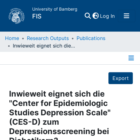
University of Bamberg
(current)
FIS
Log In
Home
Home
Research Outputs
Publications
Inwieweit eignet sich die "Center for Epidemiologic Studies Depression Scale" (CES-D) zum Depressionsscreening bei Diabetikern?
Publications
Details
Research Data
Export
Projects
Inwieweit eignet sich die
"Center for Epidemiologic
People
Studies Depression Scale"
(CES-D) zum
Institutions
Depressionsscreening bei