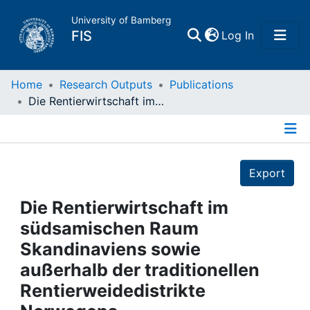
University of Bamberg
(current)
FIS
Log In
Home
Home
Research Outputs
Publications
Die Rentierwirtschaft im südsamischen Raum Skandinaviens sowie außerhalb der traditionellen Rentierweidedistrikte Norwegens
Publications
Details
Research Data
Export
Projects
Die Rentierwirtschaft im
südsamischen Raum
People
Skandinaviens sowie
außerhalb der traditionellen
Institutions
Rentierweidedistrikte