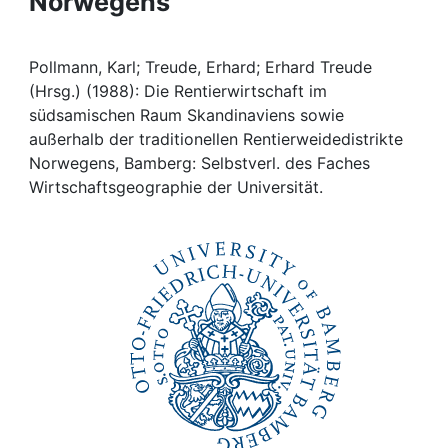
Norwegens
Awards
My FIS
Pollmann, Karl; Treude, Erhard; Erhard Treude
(Hrsg.) (1988): Die Rentierwirtschaft im
Help
südsamischen Raum Skandinaviens sowie
außerhalb der traditionellen Rentierweidedistrikte
Norwegens, Bamberg: Selbstverl. des Faches
Wirtschaftsgeographie der Universität.