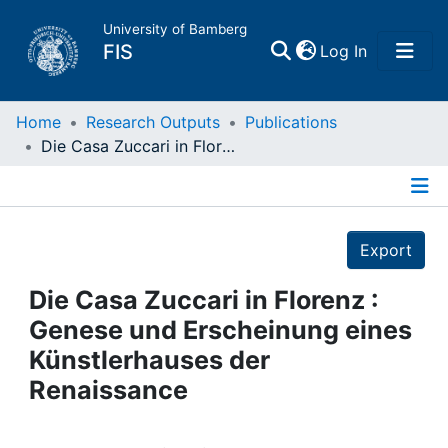
University of Bamberg
(current)
FIS
Log In
Home
Home
Research Outputs
Publications
Die Casa Zuccari in Florenz : Genese und Erscheinung eines Künstlerhauses der Renaissance
Publications
Details
Research Data
Export
Projects
Die Casa Zuccari in Florenz :
Genese und Erscheinung eines
People
Künstlerhauses der
Renaissance
Institutions