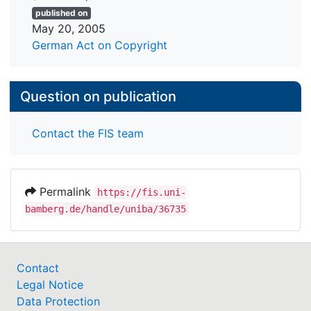
realisierten und geplanten Bauten Zuccaris konnten
basic research have been substantially extended.
published on
nicht nur neue Aufschlüsse über seine
May 20, 2005
architektonischen Intentionen, sondern auch
German Act on Copyright
wesentliche Erkenntnisse für die Geschichte des
Bautypus "Künstlerhaus" gewonnen werden.
Question on publication
Contact the FIS team
Permalink
https://fis.uni-
bamberg.de/handle/uniba/36735
Contact
Legal Notice
Data Protection