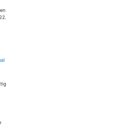
ren
22.
nal
tig
t
er
e
 for