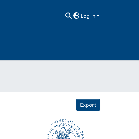
Log In
Export