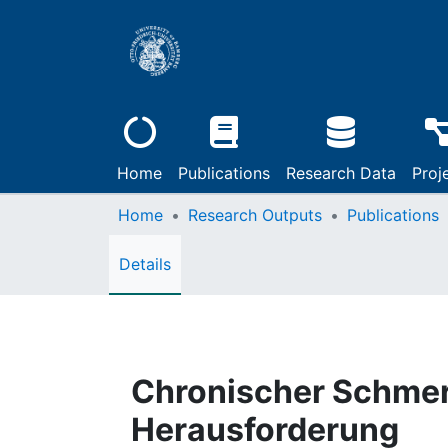
Home
Publications
Research Data
Proj
Home
Research Outputs
Publications
Details
Chronischer Schmerz
Herausforderung