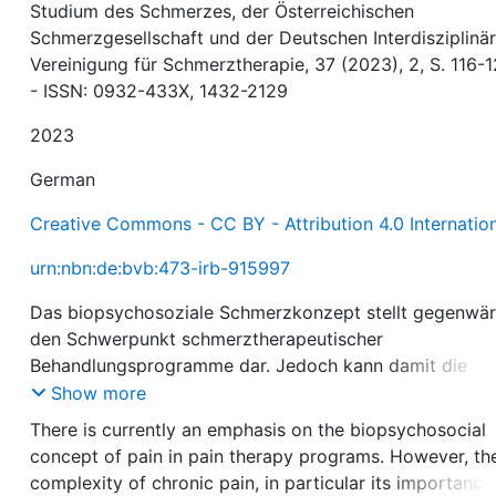
Studium des Schmerzes, der Österreichischen
Schmerzgesellschaft und der Deutschen Interdisziplinä
Vereinigung für Schmerztherapie, 37 (2023), 2, S. 116-1
- ISSN: 0932-433X, 1432-2129
2023
German
Creative Commons - CC BY - Attribution 4.0 Internatio
urn:nbn:de:bvb:473-irb-915997
Das biopsychosoziale Schmerzkonzept stellt gegenwär
den Schwerpunkt schmerztherapeutischer
Behandlungsprogramme dar. Jedoch kann damit die
Komplexität chronischer Schmerzen, insbesondere ihre
Show more
Bedeutung für die Betroffenen, nur unzureichend erfass
There is currently an emphasis on the biopsychosocial
werden. Denn ein Kernaspekt des Phänomens chronisch
concept of pain in pain therapy programs. However, th
Schmerz wird bislang nur in Einzelfällen berücksichtigt:
complexity of chronic pain, in particular its importance