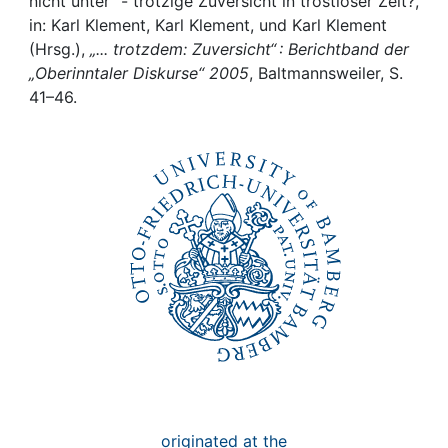
Awards
nicht unter“ - trotzige Zuversicht in trostloser Zeit?,
in: Karl Klement, Karl Klement, und Karl Klement
(Hrsg.),
„... trotzdem: Zuversicht“ : Berichtband der
My FIS
„Oberinntaler Diskurse“ 2005
, Baltmannsweiler, S.
41–46.
Help
originated at the