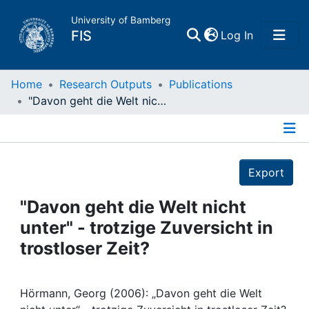
University of Bamberg
(current)
FIS
Log In
Home
Home
Research Outputs
Publications
"Davon geht die Welt nicht unter" - trotzige Zuversicht in trostloser Zeit?
Publications
Details
Research Data
Export
Projects
"Davon geht die Welt nicht
unter" - trotzige Zuversicht in
People
trostloser Zeit?
Institutions
Hörmann, Georg (2006): „Davon geht die Welt