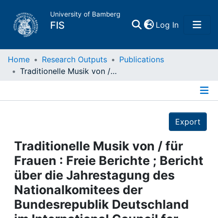
University of Bamberg
(current)
FIS
Log In
Home
Home
Research Outputs
Publications
Traditionelle Musik von / für Frauen : Freie Berichte ; Bericht über die Jahrestagung des Nationalkomitees der Bundesrepublik Deutschland im International Council for Traditional Music (UNESCO) am 08. und 09. März 2002 in Köln
Publications
Details
Research Data
Export
Projects
Traditionelle Musik von / für
Frauen : Freie Berichte ; Bericht
People
über die Jahrestagung des
Nationalkomitees der
Institutions
Bundesrepublik Deutschland