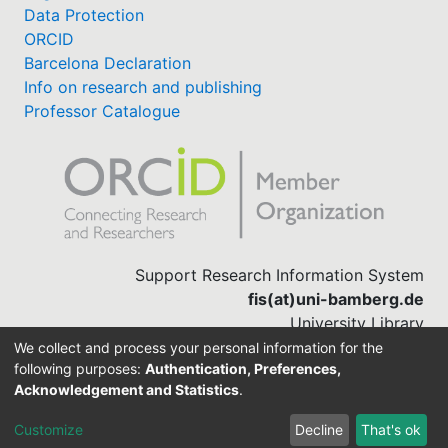
Data Protection
ORCID
Barcelona Declaration
Info on research and publishing
Professor Catalogue
Support Research Information System
fis(at)uni-bamberg.de
University Library
(0951) 863-1568
We collect and process your personal information for the
following purposes:
Authentication, Preferences,
Acknowledgement and Statistics
.
Built with
DSpace-CRIS software
Customize
Decline
That's ok
Cookie settings