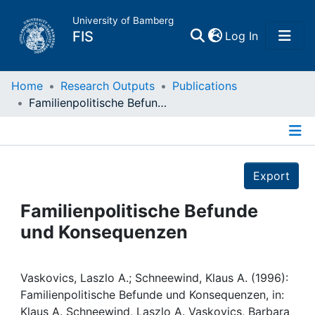
University of Bamberg
(current)
FIS
Log In
Home
Home
Research Outputs
Publications
Familienpolitische Befunde und Konsequenzen
Publications
Details
Research Data
Export
Projects
Familienpolitische Befunde
und Konsequenzen
People
Institutions
Vaskovics, Laszlo A.; Schneewind, Klaus A. (1996):
Familienpolitische Befunde und Konsequenzen, in:
Klaus A. Schneewind, Laszlo A. Vaskovics, Barbara