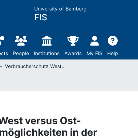
University of Bamberg
FIS
ects
People
Institutions
Awards
My FIS
Help
Verbraucherschutz West versus Ost- Kompatibilisierungsmöglichkeiten in der Europäischen Gemeinschaft - Einige Vorüberlegungen
West versus Ost-
möglichkeiten in der