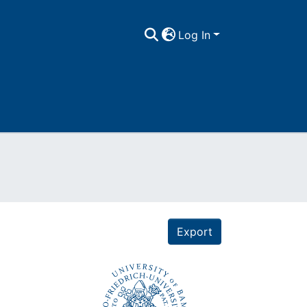
Log In
Export