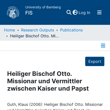
University of Bamberg
(current)
FIS
Log In
Home
Home
Research Outputs
Publications
Heiliger Bischof Otto. Missionar und Vermittler zwischen Kaiser und Papst
Publications
Details
Research Data
Export
Projects
Heiliger Bischof Otto.
Missionar und Vermittler
People
zwischen Kaiser und Papst
Institutions
Guth, Klaus (2006): Heiliger Bischof Otto. Missionar