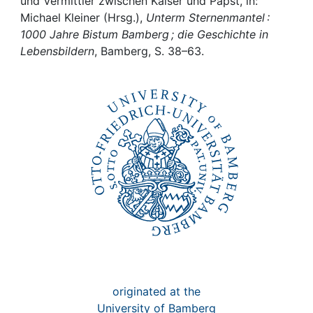
Awards
und Vermittler zwischen Kaiser und Papst, in:
Michael Kleiner (Hrsg.),
Unterm Sternenmantel :
1000 Jahre Bistum Bamberg ; die Geschichte in
My FIS
Lebensbildern
, Bamberg, S. 38–63.
Help
originated at the
University of Bamberg