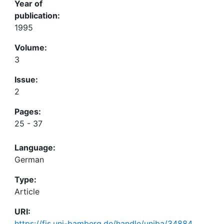
Year of
publication:
1995
Volume:
3
Issue:
2
Pages:
25 - 37
Language:
German
Type:
Article
URI:
https://fis.uni-bamberg.de/handle/uniba/34884