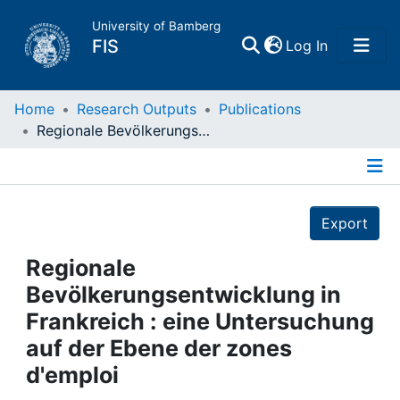
University of Bamberg
(current)
FIS
Log In
Home
Home
Research Outputs
Publications
Regionale Bevölkerungsentwicklung in Frankreich : eine Untersuchung auf der Ebene der zones d'emploi
Publications
Details
Research Data
Export
Projects
Regionale
Bevölkerungsentwicklung in
People
Frankreich : eine Untersuchung
auf der Ebene der zones
Institutions
d'emploi