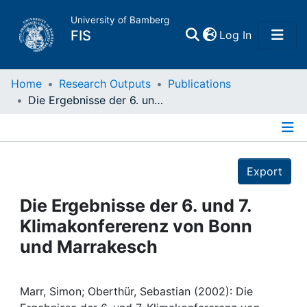
University of Bamberg
(current)
FIS
Log In
Home
Home
Research Outputs
Publications
Die Ergebnisse der 6. und 7. Klimakonfererenz von Bonn und Marrakesch
Publications
Details
Research Data
Export
Projects
Die Ergebnisse der 6. und 7.
Klimakonfererenz von Bonn
People
und Marrakesch
Institutions
Marr, Simon; Oberthür, Sebastian (2002): Die