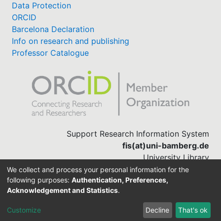
Data Protection
ORCID
Barcelona Declaration
Info on research and publishing
Professor Catalogue
Support Research Information System
fis(at)uni-bamberg.de
University Library
(0951) 863-1568
We collect and process your personal information for the
following purposes:
Authentication, Preferences,
Acknowledgement and Statistics
.
Built with
DSpace-CRIS software
Customize
Decline
That's ok
Cookie settings