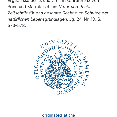
Awards
Ergebnisse der 6. und 7. Klimakonfererenz von
Bonn und Marrakesch, in:
Natur und Recht :
Zeitschrift für das gesamte Recht zum Schutze der
My FIS
natürlichen Lebensgrundlagen
, Jg. 24, Nr. 10, S.
573–578.
Help
originated at the