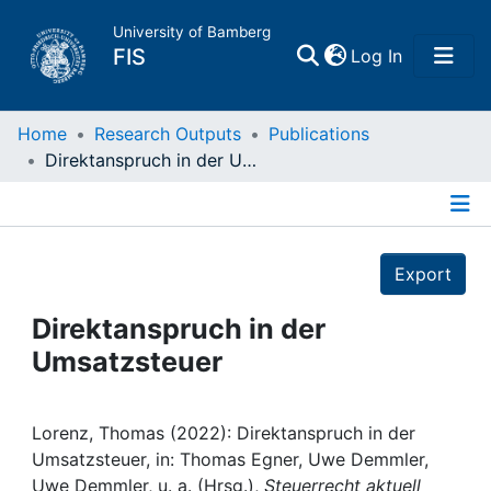
University of Bamberg
(current)
FIS
Log In
Home
Home
Research Outputs
Publications
Direktanspruch in der Umsatzsteuer
Publications
Details
Research Data
Export
Projects
Direktanspruch in der
Umsatzsteuer
People
Institutions
Lorenz, Thomas (2022): Direktanspruch in der
Umsatzsteuer, in: Thomas Egner, Uwe Demmler,
Uwe Demmler, u. a. (Hrsg.),
Steuerrecht aktuell