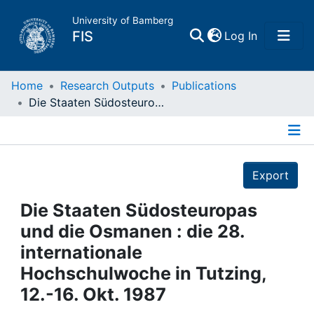
University of Bamberg
(current)
FIS
Log In
Home
Home
Research Outputs
Publications
Die Staaten Südosteuropas und die Osmanen : die 28. internationale Hochschulwoche in Tutzing, 12.-16. Okt. 1987
Publications
Details
Research Data
Export
Projects
Die Staaten Südosteuropas
und die Osmanen : die 28.
People
internationale
Hochschulwoche in Tutzing,
Institutions
12.-16. Okt. 1987