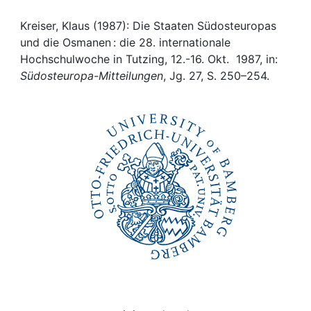
Awards
Kreiser, Klaus (1987): Die Staaten Südosteuropas
My FIS
und die Osmanen : die 28. internationale
Hochschulwoche in Tutzing, 12.-16. Okt. 1987, in:
Help
Südosteuropa-Mitteilungen
, Jg. 27, S. 250–254.