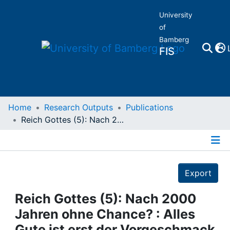
University
of
Bamberg
FIS
Home
Home
Research Outputs
Publications
Reich Gottes (5): Nach 2000 Jahren ohne Chance? : Alles Gute ist erst der Vorgeschmack vollendeten Glücks
Publications
Details
Research Data
Export
Projects
Reich Gottes (5): Nach 2000
Jahren ohne Chance? : Alles
People
Gute ist erst der Vorgeschmack