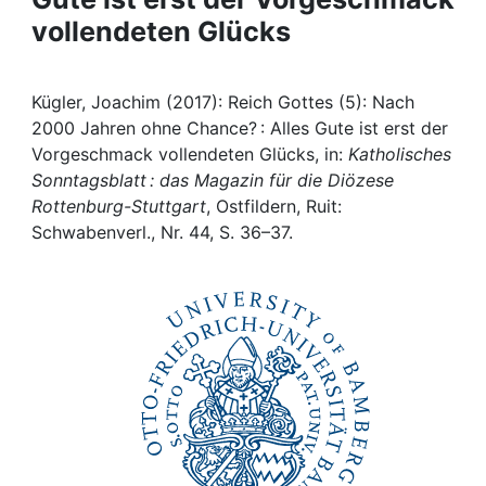
vollendeten Glücks
Institutions
Awards
Kügler, Joachim (2017): Reich Gottes (5): Nach
2000 Jahren ohne Chance? : Alles Gute ist erst der
My FIS
Vorgeschmack vollendeten Glücks, in:
Katholisches
Sonntagsblatt : das Magazin für die Diözese
Rottenburg-Stuttgart
, Ostfildern, Ruit:
Help
Schwabenverl., Nr. 44, S. 36–37.