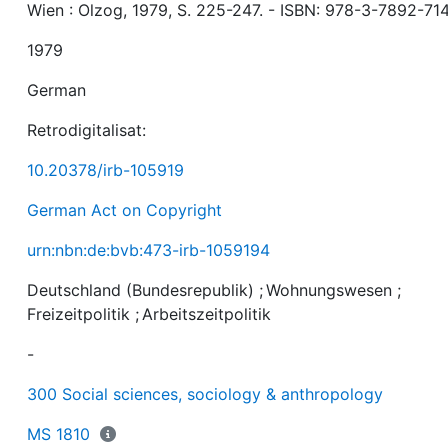
Wien : Olzog, 1979, S. 225-247. - ISBN: 978-3-7892-71
1979
German
Retrodigitalisat:
10.20378/irb-105919
German Act on Copyright
urn:nbn:de:bvb:473-irb-1059194
Deutschland (Bundesrepublik)
;
Wohnungswesen
;
Freizeitpolitik
;
Arbeitszeitpolitik
-
300 Social sciences, sociology & anthropology
MS 1810