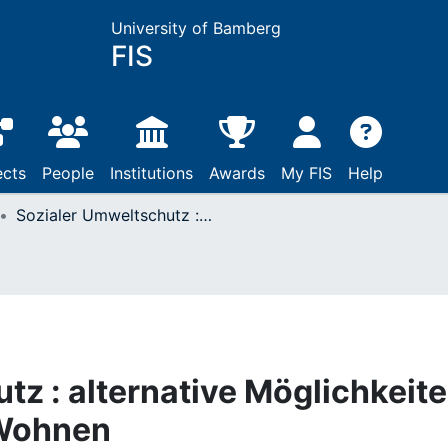
University of Bamberg
FIS
ects
People
Institutions
Awards
My FIS
Help
Sozialer Umweltschutz : alternative Möglichkeiten für Arbeit, Freizeit, Wohnen
tz : alternative Möglichkeit
, Wohnen