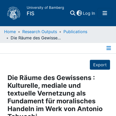
University of Bamberg
(current)
FIS
Log In
Home
Home
Research Outputs
Publications
Die Räume des Gewissens : Kulturelle, mediale und textuelle Vernetzung als Fundament für moralisches Handeln im Werk von Antonio Tabucchi
Publications
Details
Research Data
Export
Projects
Die Räume des Gewissens :
Kulturelle, mediale und
People
textuelle Vernetzung als
Fundament für moralisches
Institutions
Handeln im Werk von Antonio