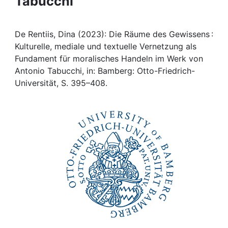
Tabucchi
Awards
My FIS
De Rentiis, Dina (2023): Die Räume des Gewissens :
Kulturelle, mediale und textuelle Vernetzung als
Help
Fundament für moralisches Handeln im Werk von
Antonio Tabucchi, in: Bamberg: Otto-Friedrich-
Universität, S. 395–408.