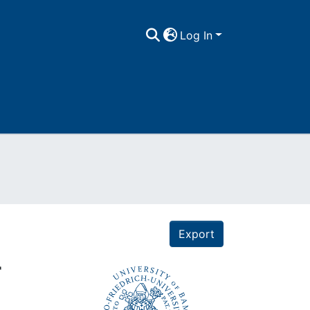
Log In
Export
r