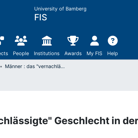
University of Bamberg
FIS
ects
People
Institutions
Awards
My FIS
Help
Männer : das "vernachlässigte" Geschlecht in der Familienforschung
chlässigte" Geschlecht in de