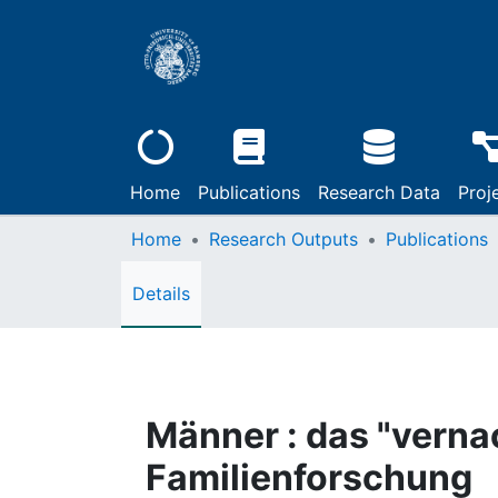
Home
Publications
Research Data
Proj
Home
Research Outputs
Publications
Details
Männer : das "verna
Familienforschung