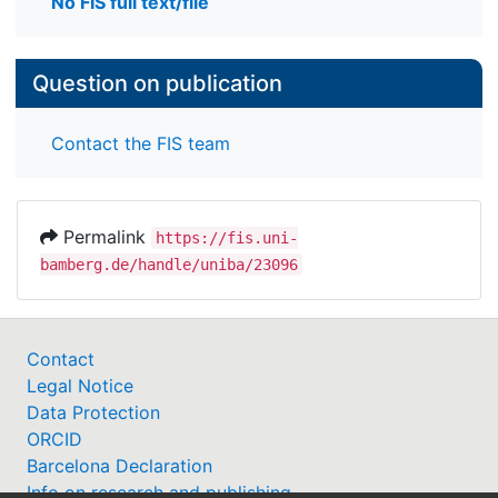
No FIS full text/file
Question on publication
Contact the FIS team
Permalink
https://fis.uni-
bamberg.de/handle/uniba/23096
Contact
Legal Notice
Data Protection
ORCID
Barcelona Declaration
Info on research and publishing