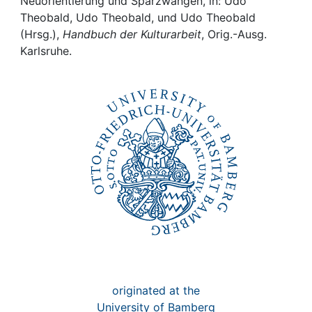
Awards
Neuorientierung und Sparzwängen, in: Udo
Theobald, Udo Theobald, und Udo Theobald
(Hrsg.),
Handbuch der Kulturarbeit
, Orig.-Ausg.
My FIS
Karlsruhe.
Help
originated at the
University of Bamberg