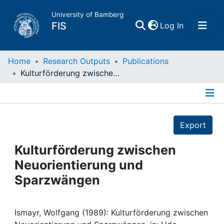
University of Bamberg
(current)
FIS
Log In
Home
Home
Research Outputs
Publications
Kulturförderung zwischen Neuorientierung und Sparzwängen
Publications
Details
Research Data
Export
Projects
Kulturförderung zwischen
Neuorientierung und
People
Sparzwängen
Institutions
Ismayr, Wolfgang (1989): Kulturförderung zwischen