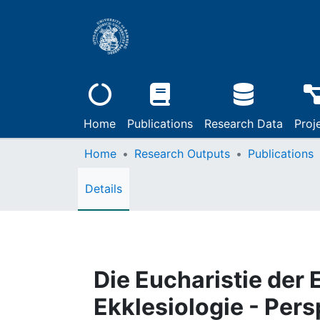
Home
Publications
Research Data
Proj
Home
Research Outputs
Publications
Details
Die Eucharistie der 
Ekklesiologie - Per