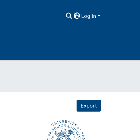
Log In
Export