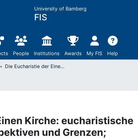
University of Bamberg
FIS
ects
People
Institutions
Awards
My FIS
Help
Die Eucharistie der Einen Kirche: eucharistische Ekklesiologie - Perspektiven und Grenzen; Regensburger Ökumenisches Symposion 1981 im Auftrag der Ökumene-Kommission der Deutschen Bischofskonferenz, 20. 7. bis 26. 7. 1981 / Albert Rauch ...: München, 1983
Einen Kirche: eucharistische
spektiven und Grenzen;