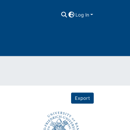
Log In
Export