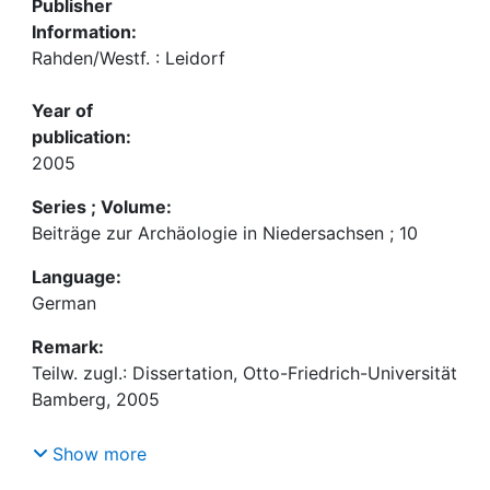
Publisher
Information:
Rahden/Westf. : Leidorf
Year of
publication:
2005
Series ; Volume:
Beiträge zur Archäologie in Niedersachsen ; 10
Language:
German
Remark:
Teilw. zugl.: Dissertation, Otto-Friedrich-Universität
Bamberg, 2005
Mit Beitr. von Wolfgang Meibeyer, Eberhard May
Show more
und Klaus Tidow