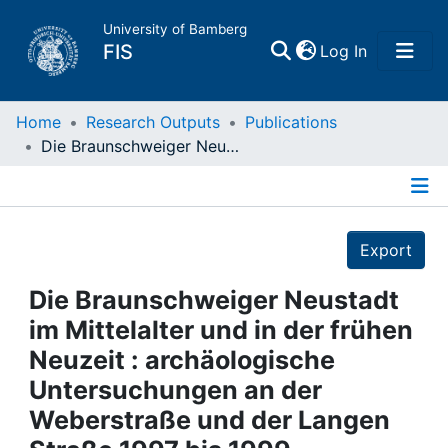
University of Bamberg
(current)
FIS
Log In
Home
Home
Research Outputs
Publications
Die Braunschweiger Neustadt im Mittelalter und in der frühen Neuzeit : archäologische Untersuchungen an der Weberstraße und der Langen Straße 1997 bis 1999
Publications
Details
Research Data
Export
Projects
Die Braunschweiger Neustadt
im Mittelalter und in der frühen
People
Neuzeit : archäologische
Untersuchungen an der
Institutions
Weberstraße und der Langen