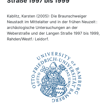
Straße 1997 bis 1999
Awards
My FIS
Kablitz, Karsten (2005): Die Braunschweiger
Neustadt im Mittelalter und in der frühen Neuzeit :
Help
archäologische Untersuchungen an der
Weberstraße und der Langen Straße 1997 bis 1999,
Rahden/Westf.: Leidorf.