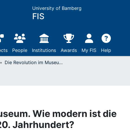
University of Bamberg
FIS
ects
People
Institutions
Awards
My FIS
Help
Die Revolution im Museum. Wie modern ist die türkische Kultur im 20. Jahrhundert?
useum. Wie modern ist die
 20. Jahrhundert?