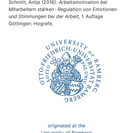
Awards
Schmitt, Antje (2016):
Arbeitsmotivation bei
Mitarbeitern stärken : Regulation von Emotionen
My FIS
und Stimmungen bei der Arbeit
, 1. Auflage
Göttingen: Hogrefe.
Help
originated at the
University of Bamberg