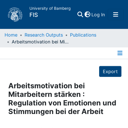
University of Bamberg
(current)
FIS
Log In
Home
Home
Research Outputs
Publications
Arbeitsmotivation bei Mitarbeitern stärken : Regulation von Emotionen und Stimmungen bei der Arbeit
Publications
Details
Research Data
Export
Projects
Arbeitsmotivation bei
Mitarbeitern stärken :
People
Regulation von Emotionen und
Stimmungen bei der Arbeit
Institutions