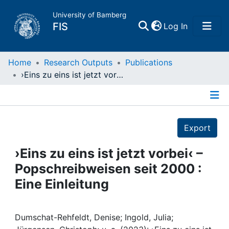
University of Bamberg
(current)
FIS
Log In
Home
Home
Research Outputs
Publications
›Eins zu eins ist jetzt vorbei‹ – Popschreibweisen seit 2000 : Eine Einleitung
Publications
Details
Research Data
Export
Projects
›Eins zu eins ist jetzt vorbei‹ –
Popschreibweisen seit 2000 :
People
Eine Einleitung
Institutions
Dumschat-Rehfeldt, Denise; Ingold, Julia;