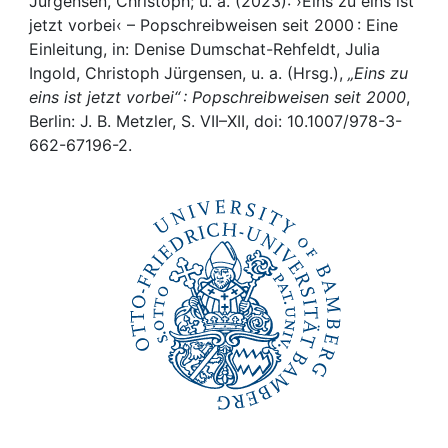
Awards
Jürgensen, Christoph; u. a. (2023): ›Eins zu eins ist
jetzt vorbei‹ – Popschreibweisen seit 2000 : Eine
Einleitung, in: Denise Dumschat-Rehfeldt, Julia
My FIS
Ingold, Christoph Jürgensen, u. a. (Hrsg.),
„Eins zu
eins ist jetzt vorbei“ : Popschreibweisen seit 2000
,
Help
Berlin: J. B. Metzler, S. VII–XII, doi: 10.1007/978-3-
662-67196-2.