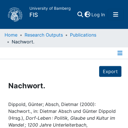
University of Bamberg
(current)
FIS
Log In
Home
Home
Research Outputs
Publications
Nachwort.
Publications
Details
Research Data
Export
Projects
Nachwort.
People
Dippold, Günter; Absch, Dietmar (2000):
Nachwort., in: Dietmar Absch und Günter Dippold
Institutions
(Hrsg.),
Dorf-Leben : Politik, Glaube und Kultur im
Wandel ; 1200 Jahre Unterleiterbach
,