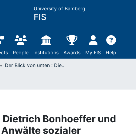
University of Bamberg
FIS
ects
People
Institutions
Awards
My FIS
Help
Der Blick von unten : Dietrich Bonhoeffer und Eberhard Bethge als Anwälte sozialer Gerechtigkeit
: Dietrich Bonhoeffer und
 Anwälte sozialer