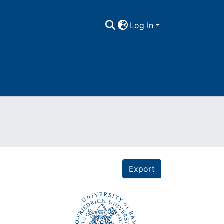
Log In
Export