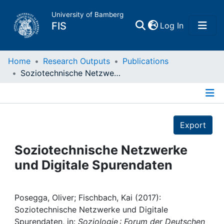
University of Bamberg
(current)
FIS
Log In
Home
Home
Research Outputs
Publications
Soziotechnische Netzwerke und Digitale Spurendaten
Publications
Details
Research Data
Export
Projects
Soziotechnische Netzwerke
und Digitale Spurendaten
People
Institutions
Posegga, Oliver; Fischbach, Kai (2017):
Soziotechnische Netzwerke und Digitale
Spurendaten, in:
Soziologie : Forum der Deutschen