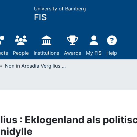
University of Bamberg
FIS
ects
People
Institutions
Awards
My FIS
Help
Non in Arcadia Vergilius : Eklogenland als politisch verunsicherte Poetenidylle
lius : Eklogenland als politis
nidylle