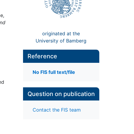
e,
und
originated at the
University of Bamberg
Reference
No FIS full text/file
nd
Question on publication
Contact the FIS team