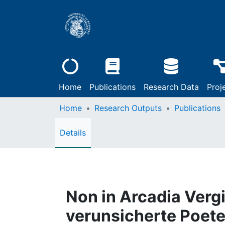
Home
Publications
Research Data
Proj
Home
Research Outputs
Publications
Details
Non in Arcadia Vergi
verunsicherte Poete