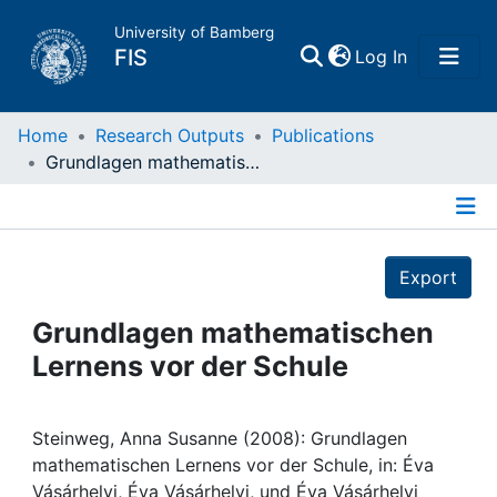
University of Bamberg
(current)
FIS
Log In
Home
Home
Research Outputs
Publications
Grundlagen mathematischen Lernens vor der Schule
Publications
Details
Research Data
Export
Projects
Grundlagen mathematischen
Lernens vor der Schule
People
Institutions
Steinweg, Anna Susanne (2008): Grundlagen
mathematischen Lernens vor der Schule, in: Éva
Vásárhelyi, Éva Vásárhelyi, und Éva Vásárhelyi