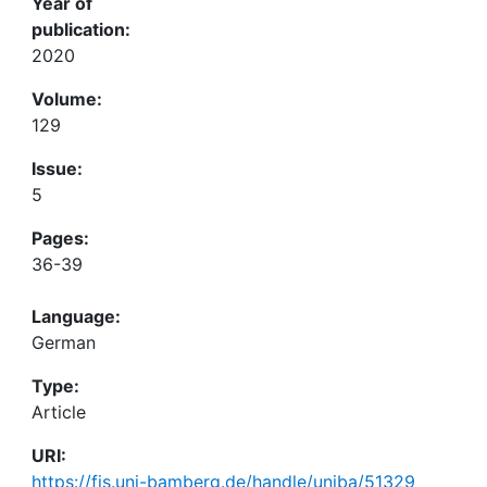
Year of
publication:
2020
Volume:
129
Issue:
5
Pages:
36-39
Language:
German
Type:
Article
URI:
https://fis.uni-bamberg.de/handle/uniba/51329