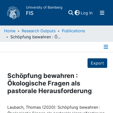
University of Bamberg
(current)
FIS
Log In
Home
Home
Research Outputs
Publications
Schöpfung bewahren : Ökologische Fragen als pastorale Herausforderung
Publications
Details
Research Data
Export
Projects
Schöpfung bewahren :
Ökologische Fragen als
People
pastorale Herausforderung
Institutions
Laubach, Thomas (2020): Schöpfung bewahren :