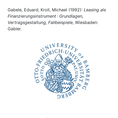
Awards
Gabele, Eduard; Kroll, Michael (1992):
Leasing als
My FIS
Finanzierungsinstrument : Grundlagen,
Vertragsgestaltung, Fallbeispiele
, Wiesbaden:
Help
Gabler.