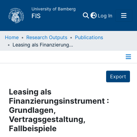
University of Bamberg
(current)
FIS
Log In
Home
Home
Research Outputs
Publications
Leasing als Finanzierungsinstrument : Grundlagen, Vertragsgestaltung, Fallbeispiele
Publications
Details
Research Data
Export
Projects
Leasing als
Finanzierungsinstrument :
People
Grundlagen,
Vertragsgestaltung,
Institutions
Fallbeispiele