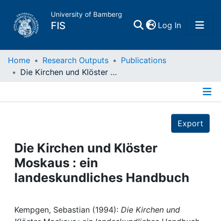
University of Bamberg
(current)
FIS
Log In
Home
Home
Research Outputs
Publications
Die Kirchen und Klöster Moskaus : ein landeskundliches Handbuch
Publications
Details
Research Data
Export
Projects
Die Kirchen und Klöster
Moskaus : ein
People
landeskundliches Handbuch
Institutions
Kempgen, Sebastian (1994):
Die Kirchen und