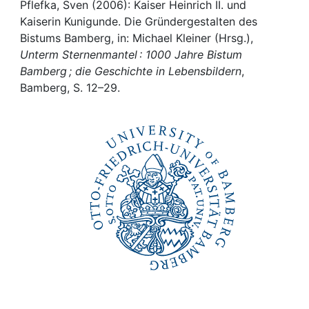
Awards
Pflefka, Sven (2006): Kaiser Heinrich II. und
Kaiserin Kunigunde. Die Gründergestalten des
My FIS
Bistums Bamberg, in: Michael Kleiner (Hrsg.),
Unterm Sternenmantel : 1000 Jahre Bistum
Bamberg ; die Geschichte in Lebensbildern
,
Help
Bamberg, S. 12–29.