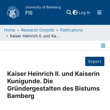
University of Bamberg
(current)
FIS
Log In
Home
Home
Research Outputs
Publications
Kaiser Heinrich II. und Kaiserin Kunigunde. Die Gründergestalten des Bistums Bamberg
Publications
Details
Research Data
Export
Projects
Kaiser Heinrich II. und Kaiserin
Kunigunde. Die
People
Gründergestalten des Bistums
Bamberg
Institutions