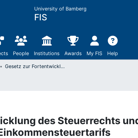
University of Bamberg
FIS
ects
People
Institutions
Awards
My FIS
Help
Gesetz zur Fortentwicklung des Steuerrechts und zur Anpassung des Einkommensteuertarifs (Steuerfortentwicklungsgesetz) v. 23.12.2024, BGBl 2024 I Nr. 449
icklung des Steuerrechts un
Einkommensteuertarifs