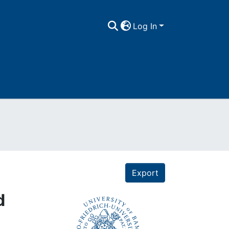
Log In
Export
d