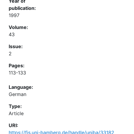
Year of
publication:
1997
Volume:
43
Issue:
2
Pages:
113-133
Language:
German
Type:
Article
URI:
https://fis.uni-bamberg.de/handle/uniba/33182