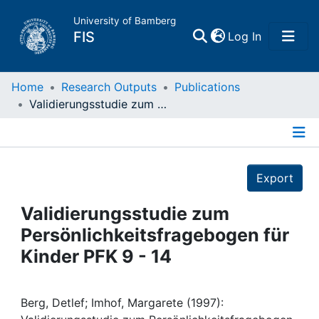
University of Bamberg
(current)
FIS
Log In
Home
Home
Research Outputs
Publications
Validierungsstudie zum Persönlichkeitsfragebogen für Kinder PFK 9 - 14
Publications
Details
Research Data
Export
Projects
Validierungsstudie zum
Persönlichkeitsfragebogen für
People
Kinder PFK 9 - 14
Institutions
Berg, Detlef; Imhof, Margarete (1997):